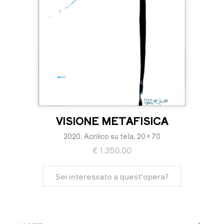
VISIONE METAFISICA
2020, Acrilico su tela, 20×70
€
1.350,00
Sei interessato a quest'opera?